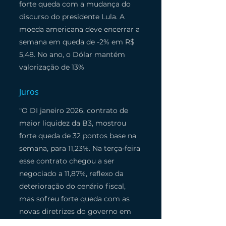
forte queda com a mudança do 
discurso do presidente Lula. A 
moeda americana deve encerrar a 
semana em queda de -2% em R$ 
5,48. No ano, o Dólar mantém 
valorização de 13%
Juros
"O DI janeiro 2026, contrato de 
maior liquidez da B3, mostrou 
forte queda de 32 pontos base na 
semana, para 11,23%. Na terça-feira 
esse contrato chegou a ser 
negociado a 11,87%, reflexo da 
deterioração do cenário fiscal, 
mas sofreu forte queda com as 
novas diretrizes do governo em 
busca do equilíbrio fiscal.