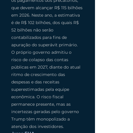
os pagamentos dos precatórios, 
que devem alcançar R$ 115 bilhões 
em 2026. Neste ano, a estimativa 
é de R$ 102 bilhões, dos quais R$ 
52 bilhões não serão 
contabilizados para fins de 
apuração do superávit primário.
O próprio governo admitiu o 
risco de colapso das contas 
públicas em 2027, diante do atual 
ritmo de crescimento das 
despesas e das receitas 
superestimadas pela equipe 
econômica. O risco fiscal 
permanece presente, mas as 
incertezas geradas pelo governo 
Trump têm monopolizado a 
atenção dos investidores.