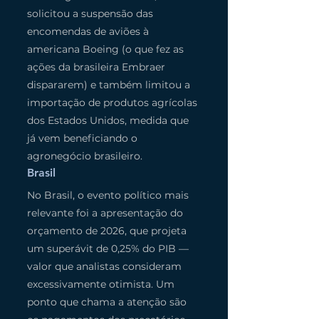
solicitou a suspensão das 
encomendas de aviões à 
americana Boeing (o que fez as 
ações da brasileira Embraer 
dispararem) e também limitou a 
importação de produtos agrícolas 
dos Estados Unidos, medida que 
já vem beneficiando o 
agronegócio brasileiro.
Brasil
No Brasil, o evento político mais 
relevante foi a apresentação do 
orçamento de 2026, que projeta 
um superávit de 0,25% do PIB — 
valor que analistas consideram 
excessivamente otimista. Um 
ponto que chama a atenção são 