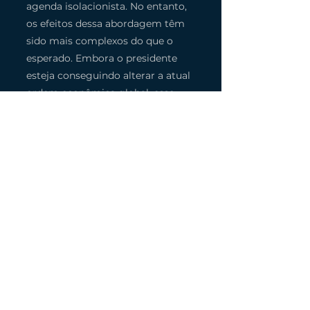
agenda isolacionista. No entanto, 
os efeitos dessa abordagem têm 
sido mais complexos do que o 
esperado. Embora o presidente 
esteja conseguindo alterar a atual 
ordem econômica global, esse 
movimento de isolamento não 
parece beneficiar os EUA até o 
momento. Enquanto o país se 
distancia de suas tradicionais 
alianças, outras nações estão 
aproveitando a oportunidade para 
formar blocos econômicos e 
políticos mais sólidos entre si, 
criando novas parcerias 
estratégicas. O resultado disso é 
um mundo no qual a liderança 
global americana está sendo 