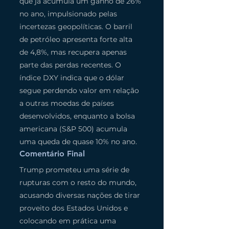
que já acumula um ganho de 26% 
no ano, impulsionado pelas 
incertezas geopolíticas. O barril 
de petróleo apresenta forte alta 
de 4,8%, mas recupera apenas 
parte das perdas recentes. O 
índice DXY indica que o dólar 
segue perdendo valor em relação 
a outras moedas de países 
desenvolvidos, enquanto a bolsa 
americana (S&P 500) acumula 
uma queda de quase 10% no ano.  
Comentário Final
Trump prometeu uma série de 
rupturas com o resto do mundo, 
acusando diversas nações de tirar 
proveito dos Estados Unidos e 
colocando em prática uma 