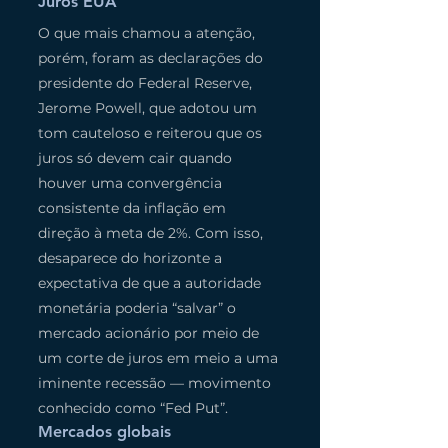
Juros EUA
O que mais chamou a atenção, 
porém, foram as declarações do 
presidente do Federal Reserve, 
Jerome Powell, que adotou um 
tom cauteloso e reiterou que os 
juros só devem cair quando 
houver uma convergência 
consistente da inflação em 
direção à meta de 2%. Com isso, 
desaparece do horizonte a 
expectativa de que a autoridade 
monetária poderia “salvar” o 
mercado acionário por meio de 
um corte de juros em meio a uma 
iminente recessão — movimento 
conhecido como “Fed Put”.
Mercados globais